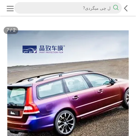
7
/
2