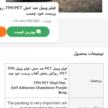
فیلم وی
پرست خود چسب
قیمت：$300.00/rolls 1-14 rolls
بهترین قیمت
توضیحات محصول
فیلم وینیل PET ضد خش، فیلم وینیل TPH
PET، روکش بنفش آفتاب پرست خود چس
ب
برجسته:
,
TPH PET Vinyl Film
,
Self Adhesive Chameleon Purple
Wrap
The packing is very important wh
en transporting the goods.
بسته
جزئیات بسته بندی