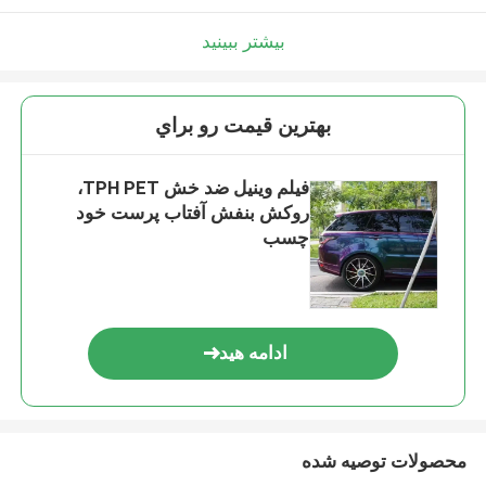
بیشتر ببینید
بهترين قيمت رو براي
فیلم وینیل ضد خش TPH PET،
روکش بنفش آفتاب پرست خود
چسب
ادامه هید
محصولات توصیه شده