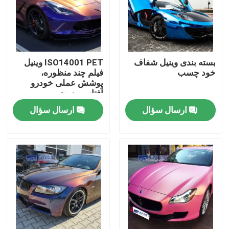
دربارهی ما
کارخانه تور
بسته بندی وینیل شفاف
ISO14001 PET وینیل
خود چسب
فیلم چند منظوره،
پوشش عملی خودرو
آفتاب پرست
کنترل کیفیت
ارسال سؤال
ارسال سؤال
تماس با ما
اخبار
همه موارد
فیلم محافظ رنگ رنگی