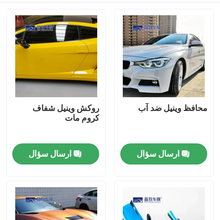
محافظ وینیل ضد آب
روکش وینیل شفاف
کروم مات
ارسال سؤال
ارسال سؤال
خانه
محصولات
فیلم های