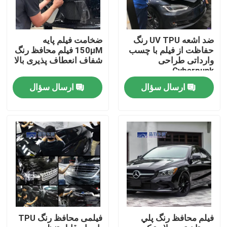
دربارهی ما
ضد اشعه UV TPU رنگ
ضخامت فیلم پایه
حفاظت از فیلم با چسب
150μM فیلم محافظ رنگ
وارداتی طراحی
شفاف انعطاف پذیری بالا
کارخانه تور
Cyberpunk
ارسال سؤال
ارسال سؤال
کنترل کیفیت
تماس با ما
اخبار
همه موارد
فيلم محافظ رنگ پلي
فیلمی محافظ رنگ TPU
فیلم محافظ رنگ رنگی