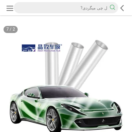
7
/
2