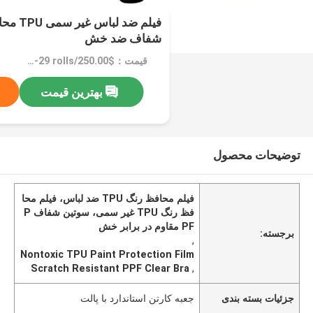
فیلم ضد 
شفاف ضد خش
قیمت：$250.00/rolls 1-29 rolls
بهترین قیمت
توضیحات محصول
فیلم محافظ رنگ TPU ضد لباس، فیلم محا
فظ رنگ TPU غیر سمی، سوتین شفاف P
PF مقاوم در برابر خش
برجسته:
,
Nontoxic TPU Paint Protection Film
Scratch Resistant PPF Clear Bra
,
جزئیات بسته بندی
جعبه کارتن استاندارد با پالت