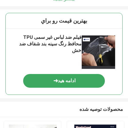
بهترين قيمت رو براي
فیلم ضد لباس غیر سمی TPU
محافظ رنگ سینه بند شفاف ضد
خش
ادامه هید
محصولات توصیه شده